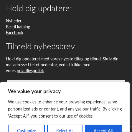
Hold dig updateret
Nyhede
r
Bestil katalog
Facebook
Tilmeld nyhedsbrev
Hold dig opdateret med vores nyeste tiltag og tilbud. Skriv din
mailadresse i feltet nedenfor, ved at klikke med
vores
privatlivspolitik
We value your privacy
We use cookies to enhance your browsing experience, serve
A
© Green Protect 2026
personalized ads or content, and analyze our traffic. By clicking
l
Alle rettigheder forbeholdes
Pelsis Limited
"Accept All", you consent to our use of cookies.
t
e
r
Customize
Reject All
Accept All
n